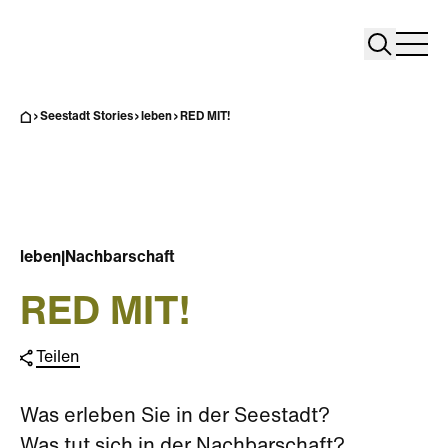
Search
Search
Home
Togg
Seestadt Stories
leben
RED MIT!
leben
|
Nachbarschaft
RED MIT!
Teilen
Was erleben Sie in der Seestadt?
Was tut sich in der Nachbarschaft?