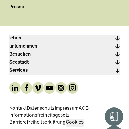
Presse
leben
unternehmen
Besuchen
Seestadt
Services
Kontakt
Datenschutz
Impressum
AGB
Informationsfreiheitsgesetz
Interak
Barrierefreiheitserklärung
Cookies