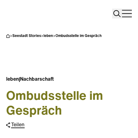
Search
Search
Home
Togg
Seestadt Stories
leben
Ombudsstelle im Gespräch
leben
|
Nachbarschaft
Ombudsstelle im
Gespräch
Teilen