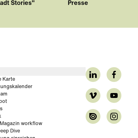
adt Stories"
Presse
e Karte
tungskalender
cam
bot
s
k
-Magazin workflow
eep Dive