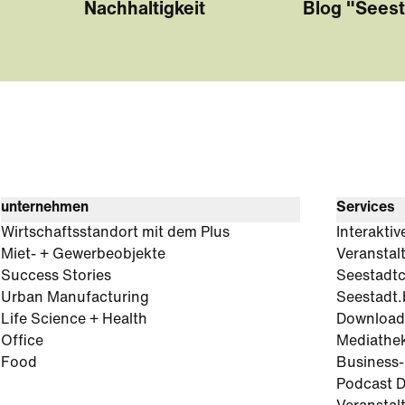
Nachhaltigkeit
Blog "Seest
unternehmen
Services
Wirtschaftsstandort mit dem Plus
Interaktiv
Miet- + Gewerbeobjekte
Veranstal
Success Stories
Seestadt
Urban Manufacturing
Seestadt.
Life Science + Health
Download
Office
Mediathe
Food
Business
Podcast D