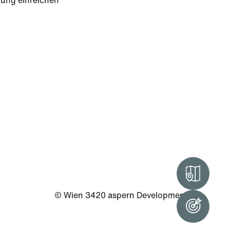
tung einreichen
Intera
© Wien 3420 aspern Development AG