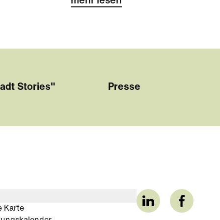
mehr lesen
adt Stories"
Presse
e Karte