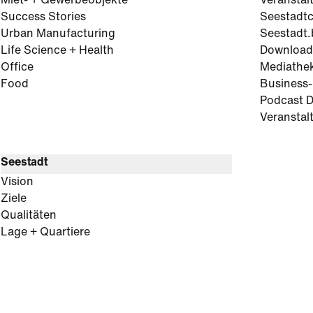
Miet- + Gewerbeobjekte
Veranstal
Success Stories
Seestadt
Urban Manufacturing
Seestadt.
Life Science + Health
Download
Office
Mediathe
Food
Business
Podcast D
Veranstal
Seestadt
Vision
Ziele
Qualitäten
Lage + Quartiere