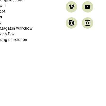
tungskalender
cam
bot
s
k
-Magazin workflow
eep Dive
tung einreichen