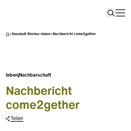
Search
Search
Home
Togg
Seestadt Stories
leben
Nachbericht come2gether
leben
|
Nachbarschaft
Nachbericht
come2gether
Teilen