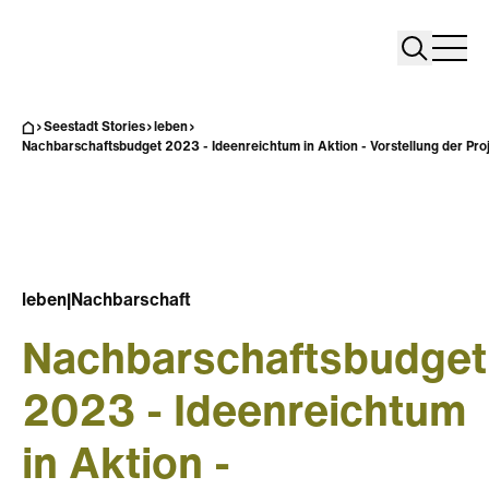
Search
Search
Home
Togg
Seestadt Stories
leben
Nachbarschaftsbudget 2023 - Ideenreichtum in Aktion - Vorstellung der Proje
leben
|
Nachbarschaft
Nachbarschaftsbudget
2023 - Ideenreichtum
in Aktion -