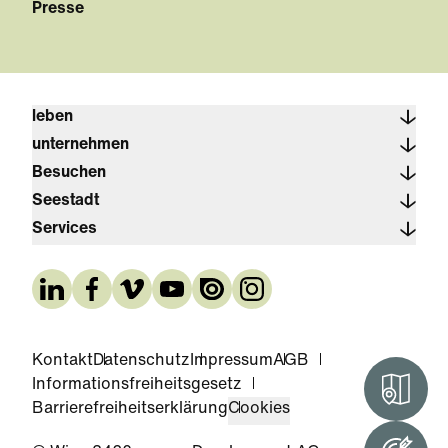
Presse
leben
unternehmen
Besuchen
Seestadt
Services
Kontakt
Datenschutz
Impressum
AGB
Informationsfreiheitsgesetz
Interak
Barrierefreiheitserklärung
Cookies