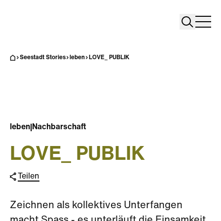
Search
Search
Home
Togg
Seestadt Stories
leben
LOVE_ PUBLIK
leben
|
Nachbarschaft
LOVE_ PUBLIK
Teilen
Zeichnen als kollektives Unterfangen
macht Spass - es unterläuft die Einsamkeit