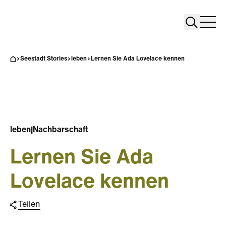
Search
Search
Home
Togg
Seestadt Stories
leben
Lernen Sie Ada Lovelace kennen
leben
|
Nachbarschaft
Lernen Sie Ada
Lovelace kennen
Teilen