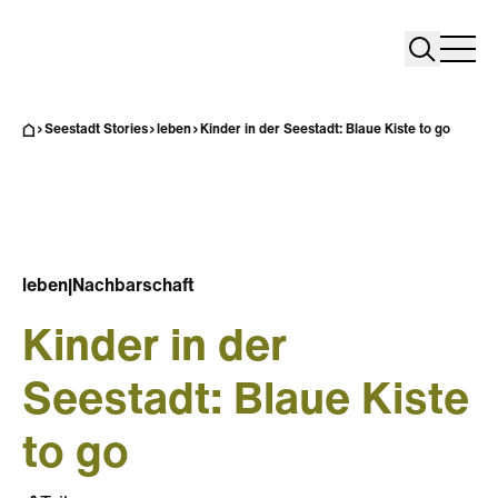
Search
Search
Home
Togg
Seestadt Stories
leben
Kinder in der Seestadt: Blaue Kiste to go
leben
|
Nachbarschaft
Kinder in der
Seestadt: Blaue Kiste
to go