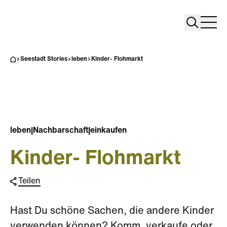
Search
Search
Home
Togg
Seestadt Stories
leben
Kinder- Flohmarkt
leben
|
Nachbarschaft
|
einkaufen
Kinder- Flohmarkt
Teilen
Hast Du schöne Sachen, die andere Kinder
verwenden können? Komm, verkaufe oder