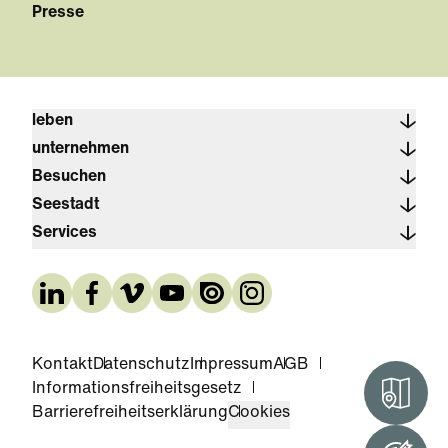
Presse
leben
unternehmen
Besuchen
Seestadt
Services
Kontakt
Datenschutz
Impressum
AGB
Informationsfreiheitsgesetz
Interak
Barrierefreiheitserklärung
Cookies