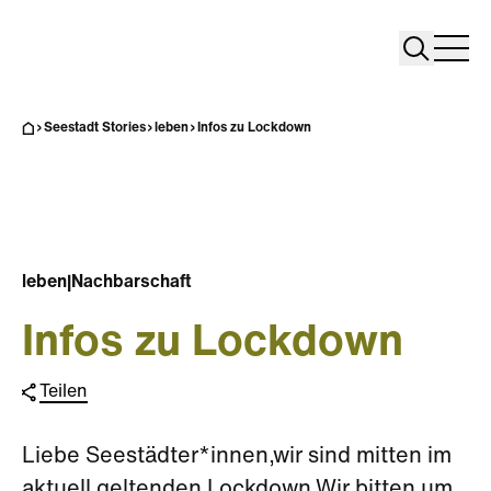
Search
Search
Home
Togg
Seestadt Stories
leben
Infos zu Lockdown
leben
|
Nachbarschaft
Infos zu Lockdown
Teilen
Liebe Seestädter*innen,wir sind mitten im
aktuell geltenden Lockdown.Wir bitten um