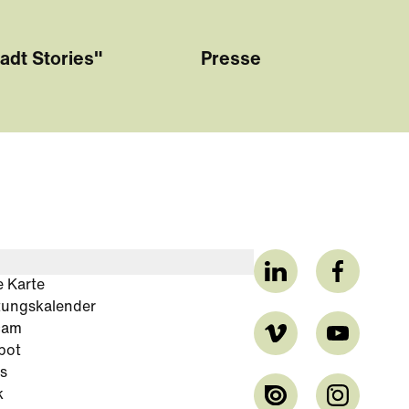
adt Stories"
Presse
e Karte
tungskalender
cam
bot
s
k