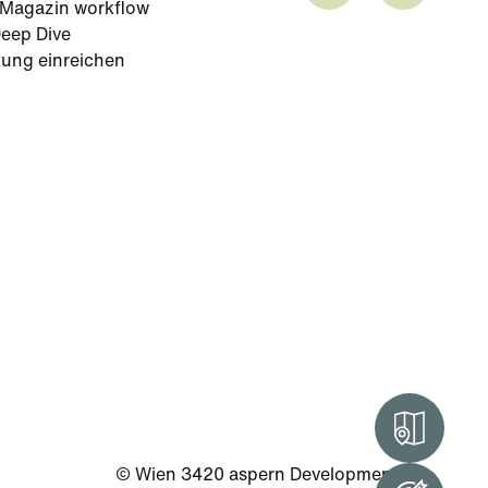
-Magazin workflow
eep Dive
tung einreichen
Intera
© Wien 3420 aspern Development AG