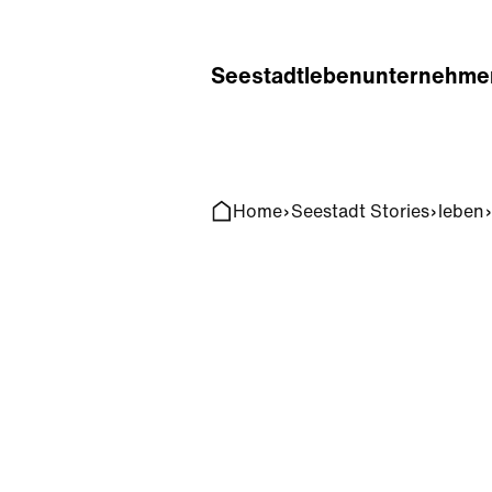
Home
Search
Seestadt
leben
unternehme
Home
Seestadt Stories
leben