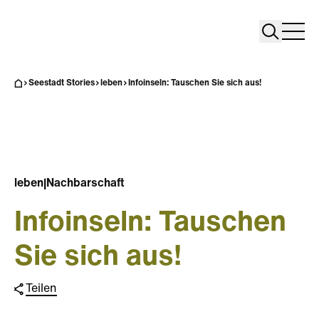
Search
Search
Home
Togg
Seestadt Stories
leben
Infoinseln: Tauschen Sie sich aus!
leben
|
Nachbarschaft
Infoinseln: Tauschen
Sie sich aus!
Teilen