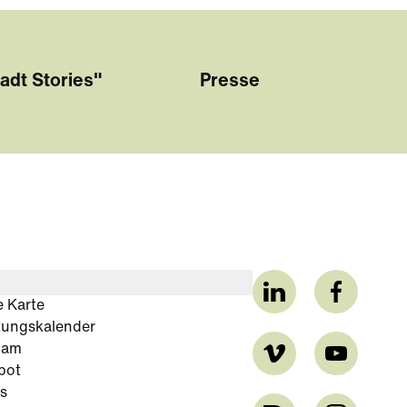
adt Stories"
Presse
e Karte
tungskalender
cam
bot
s