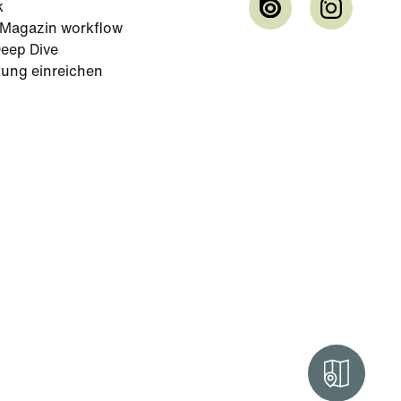
k
-Magazin workflow
eep Dive
tung einreichen
Intera