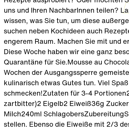
Rezepte ausprobiert? Oder möchten Sie
uns und Ihren NachbarInnen teilen? L
wissen, was Sie tun, um diese außerge
suchen neben Kochideen auch Rezept
engerem Raum. Machen Sie mit und er
Diese Woche haben wir eine ganz beso
Quarantäne für Sie.Mousse au Chocolat
Wochen der Ausgangssperre gemeistert
kulinarisch etwas Gutes tun. Viel Spa
schmecken!Zutaten für 3-4 Portionen
zartbitter)2 Eigelb2 Eiweiß36g Zucker
Milch240ml SchlagobersZubereitungSch
stellen. Ebenso die Eiweiße mit 2/3 de