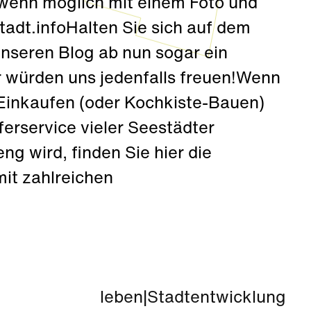
 (wenn möglich mit einem Foto und
dt.infoHalten Sie sich auf dem
 unseren Blog ab nun sogar ein
ir würden uns jedenfalls freuen!Wenn
Einkaufen (oder Kochkiste-Bauen)
ferservice vieler Seestädter
g wird, finden Sie hier die
mit zahlreichen
.
leben
|
Stadtentwicklung