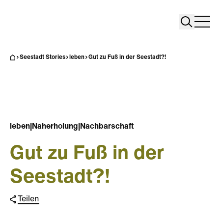
Search
Search
Home
Togg
Seestadt Stories
leben
Gut zu Fuß in der Seestadt?!
leben
|
Naherholung
|
Nachbarschaft
Gut zu Fuß in der
Seestadt?!
Teilen