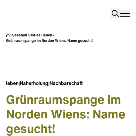
Search
Search
Home
Togg
Seestadt Stories
leben
Grünraumspange im Norden Wiens: Name gesucht!
leben
|
Naherholung
|
Nachbarschaft
Grünraumspange im
Norden Wiens: Name
gesucht!