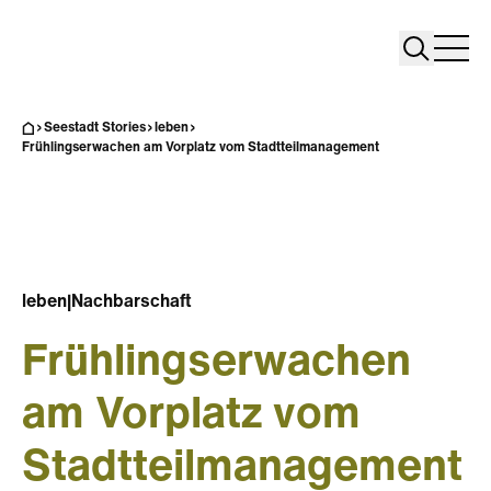
Search
Search
Home
Togg
Seestadt Stories
leben
Frühlingserwachen am Vorplatz vom Stadtteilmanagement
leben
|
Nachbarschaft
Frühlingserwachen
am Vorplatz vom
Stadtteilmanagement