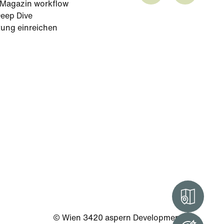
-Magazin workflow
eep Dive
tung einreichen
Intera
© Wien 3420 aspern Development AG