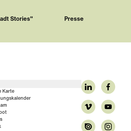
adt Stories"
Presse
e Karte
tungskalender
cam
bot
s
k