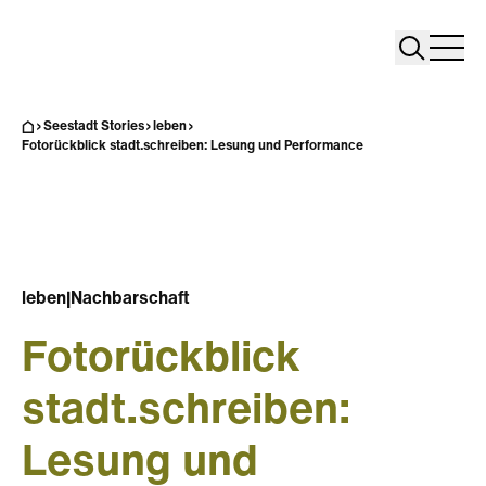
Search
Search
Home
Togg
Seestadt Stories
leben
Fotorückblick stadt.schreiben: Lesung und Performance
leben
|
Nachbarschaft
Fotorückblick
stadt.schreiben:
Lesung und