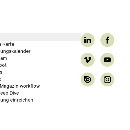
e Karte
tungskalender
cam
bot
s
k
-Magazin workflow
eep Dive
tung einreichen