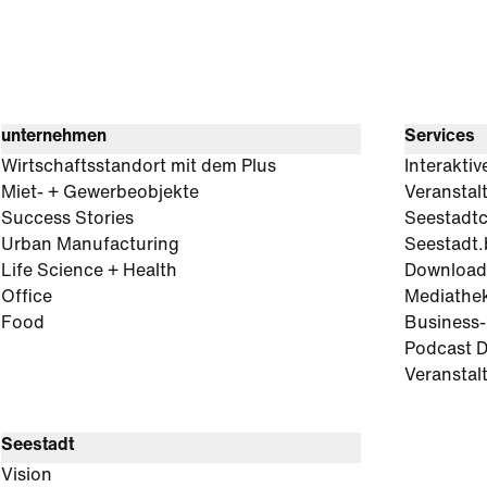
unternehmen
Services
Wirtschaftsstandort mit dem Plus
Interaktiv
Miet- + Gewerbeobjekte
Veranstal
Success Stories
Seestadt
Urban Manufacturing
Seestadt.
Life Science + Health
Download
Office
Mediathe
Food
Business
Podcast D
Veranstal
Seestadt
Vision