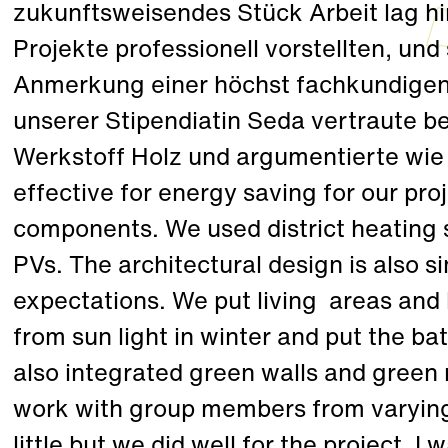
zukunftsweisendes Stück Arbeit lag hi
Projekte professionell vorstellten, und 
Anmerkung einer höchst fachkundigen 
unserer Stipendiatin Seda vertraute b
Werkstoff Holz und argumentierte wie f
effective for energy saving for our pro
components. We used district heating s
PVs. The architectural design is also s
expectations. We put living areas and
from sun light in winter and put the ba
also integrated green walls and green r
work with group members from varyin
little but we did well for the project. I