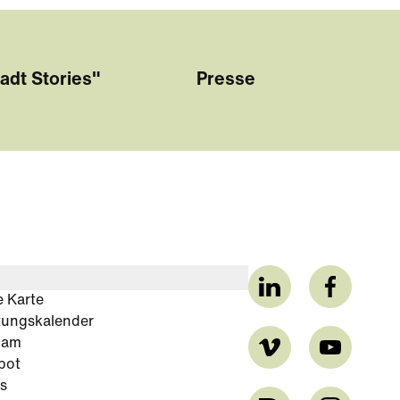
adt Stories"
Presse
e Karte
tungskalender
cam
bot
s