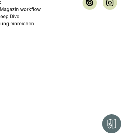
k
-Magazin workflow
eep Dive
tung einreichen
Intera