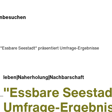
n
besuchen
"Essbare Seestadt" präsentiert Umfrage-Ergebnisse
leben
|
Naherholung
|
Nachbarschaft
"Essbare Seestadt
Umfrage-Ergebni