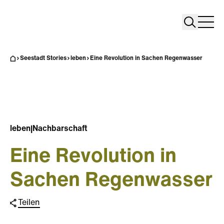
Search
Search
Home
Togg
Seestadt Stories
leben
Eine Revolution in Sachen Regenwasser
leben
|
Nachbarschaft
Eine Revolution in
Sachen Regenwasser
Teilen