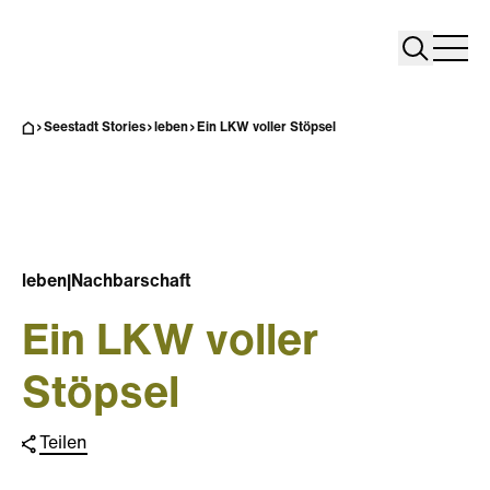
Search
Search
Home
Togg
Seestadt Stories
leben
Ein LKW voller Stöpsel
leben
|
Nachbarschaft
Ein LKW voller
Stöpsel
Teilen