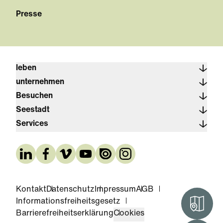
Presse
leben
unternehmen
Besuchen
Seestadt
Services
Kontakt
Datenschutz
Impressum
AGB
Informationsfreiheitsgesetz
Interak
Barrierefreiheitserklärung
Cookies