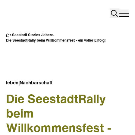
Search
Search
Home
Togg
Seestadt Stories
leben
Die SeestadtRally beim Willkommensfest - ein voller Erfolg!
leben
|
Nachbarschaft
Die SeestadtRally
beim
Willkommensfest -