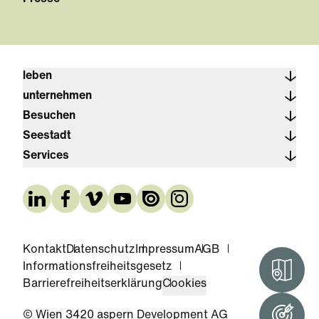
leben
unternehmen
Besuchen
Seestadt
Services
Kontakt
Datenschutz
Impressum
AGB
Informationsfreiheitsgesetz
Interak
Barrierefreiheitserklärung
Cookies
© Wien 3420 aspern Development AG