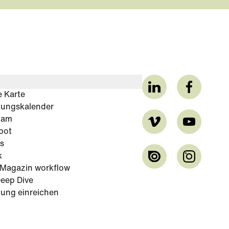
e Karte
tungskalender
cam
bot
s
k
-Magazin workflow
eep Dive
tung einreichen