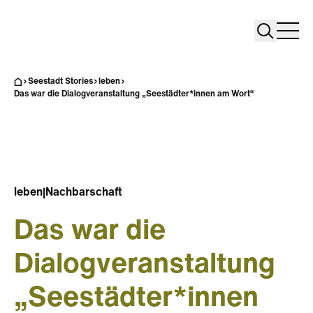
Search
Search
Home
Togg
Seestadt Stories
leben
Das war die Dialogveranstaltung „Seestädter*innen am Wort“
leben
|
Nachbarschaft
Das war die
Dialogveranstaltung
„Seestädter*innen