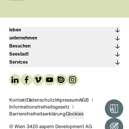
leben
unternehmen
Besuchen
Seestadt
Services
Kontakt
Datenschutz
Impressum
AGB
Informationsfreiheitsgesetz
Interak
Barrierefreiheitserklärung
Cookies
© Wien 3420 aspern Development AG