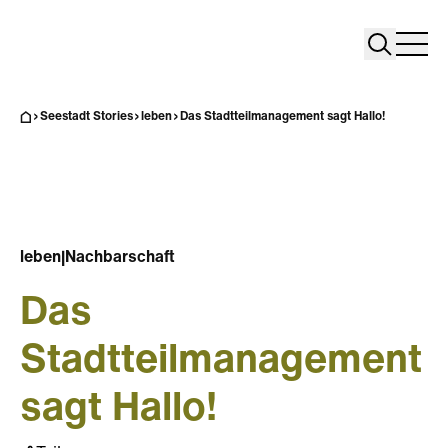
Search
Search
Home
Togg
Seestadt Stories
leben
Das Stadtteilmanagement sagt Hallo!
leben
|
Nachbarschaft
Das
Stadtteilmanagement
sagt Hallo!