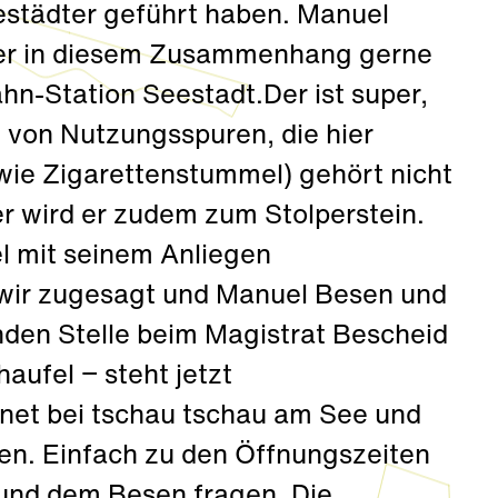
estädter geführt haben. Manuel
s er in diesem Zusammenhang gerne
ahn-Station Seestadt.Der ist super,
 von Nutzungsspuren, die hier
 (wie Zigarettenstummel) gehört nicht
er wird er zudem zum Stolperstein.
l mit seinem Anliegen
 wir zugesagt und Manuel Besen und
nden Stelle beim Magistrat Bescheid
aufel − steht jetzt
t bei tschau tschau am See und
en. Einfach zu den Öffnungszeiten
und dem Besen fragen. Die