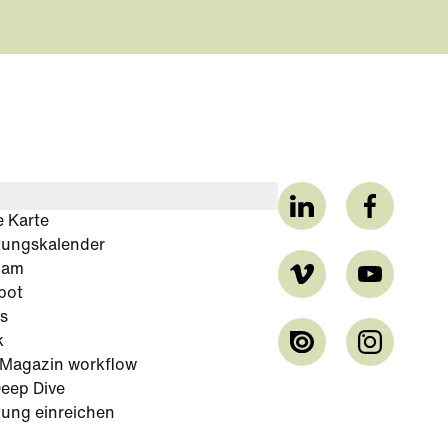
e Karte
tungskalender
cam
bot
s
k
-Magazin workflow
eep Dive
tung einreichen