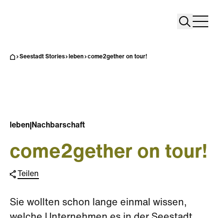
Search
Search
Home
Togg
Seestadt Stories
leben
come2gether on tour!
leben
|
Nachbarschaft
come2gether on tour!
Teilen
Sie wollten schon lange einmal wissen,
welche Unternehmen es in der Seestadt