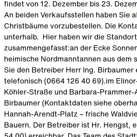
findet von 12. Dezember bis 23. Dezemb
An beiden Verkaufsstellen haben Sie ab
Christbäume vorzubestellen. Die Konta
unterhalb. Hier haben wir die Standort
zusammengefasst:an der Ecke Sonnenal
heimische Nordmanntannen aus dem sü
Sie den Betreiber Herr Ing. Birbaumer
telefonisch (0664 126 40 69).im Elino
Köhler-Straße und Barbara-Prammer-All
Birbaumer (Kontaktdaten siehe oberha
Hannah-Arendt-Platz – frische Waldvie
Bauern. Der Betreiber ist Hr. Hengst,
54 00) erreichbar. Das Team des Stad