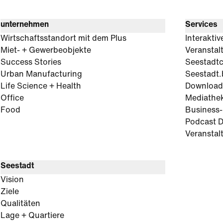
unternehmen
Services
Wirtschaftsstandort mit dem Plus
Interaktiv
Miet- + Gewerbeobjekte
Veranstal
Success Stories
Seestadt
Urban Manufacturing
Seestadt.
Life Science + Health
Download
Office
Mediathe
Food
Business
Podcast D
Veranstal
Seestadt
Vision
Ziele
Qualitäten
Lage + Quartiere