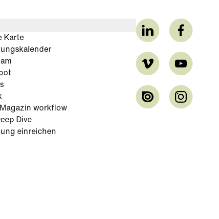
e Karte
tungskalender
cam
bot
s
k
-Magazin workflow
eep Dive
tung einreichen