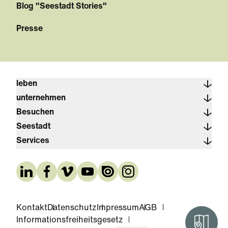
Blog "Seestadt Stories"
Presse
leben
unternehmen
Besuchen
Seestadt
Services
Kontakt
Datenschutz
Impressum
AGB
Informationsfreiheitsgesetz
Interak