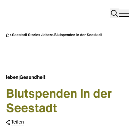
Search
Search
Home
Togg
Seestadt Stories
leben
Blutspenden in der Seestadt
leben
|
Gesundheit
Blutspenden in der
Seestadt
Teilen