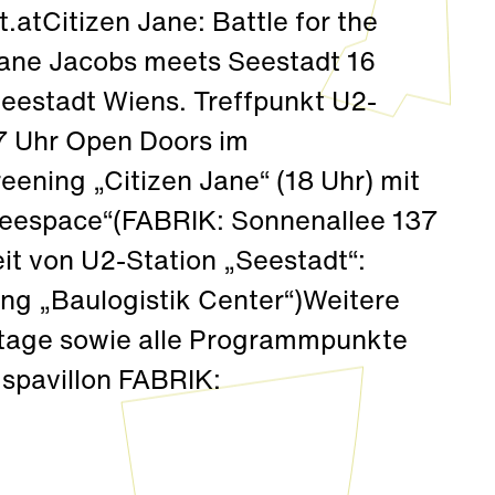
atCitizen Jane: Battle for the
Jane Jacobs meets Seestadt 16
Seestadt Wiens. Treffpunkt U2-
7 Uhr Open Doors im
eening „Citizen Jane“ (18 Uhr) mit
reespace“(FABRIK: Sonnenallee 137
it von U2-Station „Seestadt“:
g „Baulogistik Center“)Weitere
rtage sowie alle Programmpunkte
gspavillon FABRIK: