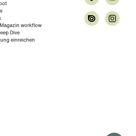
bot
s
k
-Magazin workflow
eep Dive
tung einreichen