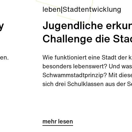
leben
|
Stadtentwicklung
y
Jugendliche erkun
Challenge die Sta
den.
Wie funktioniert eine Stadt de
besonders lebenswert? Und was 
Schwammstadtprinzip? Mit diese
sich drei Schulklassen aus der 
Challenge kurz vor den Sommerf
mehr lesen