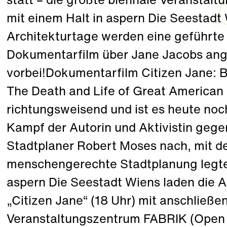
statt – die größte biennale Veranstaltu
mit einem Halt in aspern Die Seestadt
Architekturtage werden eine geführte 
Dokumentarfilm über Jane Jacobs an
vorbei!Dokumentarfilm Citizen Jane: B
The Death and Life of Great American 
richtungsweisend und ist es heute no
Kampf der Autorin und Aktivistin geg
Stadtplaner Robert Moses nach, mit de
menschengerechte Stadtplanung legte.
aspern Die Seestadt Wiens laden die 
„Citizen Jane“ (18 Uhr) mit anschließ
Veranstaltungszentrum FABRIK (Open 