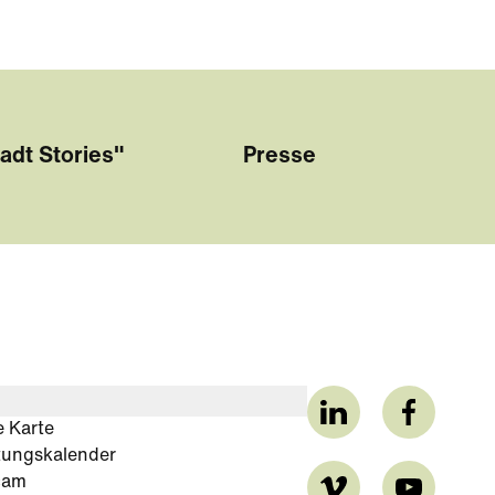
adt Stories"
Presse
e Karte
tungskalender
cam