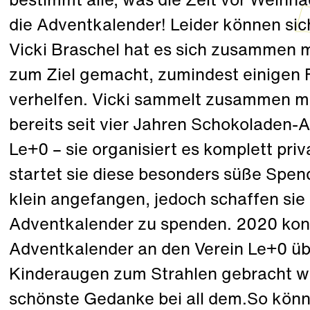
bestimmt alle, was die Zeit vor Weihn
die Adventkalender! Leider können sich 
Vicki Braschel hat es sich zusammen m
zum Ziel gemacht, zumindest einigen 
verhelfen. Vicki sammelt zusammen mit
bereits seit vier Jahren Schokoladen-
Le+0 – sie organisiert es komplett priva
startet sie diese besonders süße Spe
klein angefangen, jedoch schaffen sie
Adventkalender zu spenden. 2020 kon
Adventkalender an den Verein Le+0 ü
Kinderaugen zum Strahlen gebracht we
schönste Gedanke bei all dem.So kön