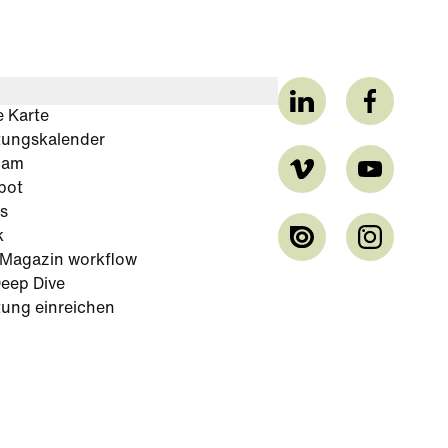
e Karte
tungskalender
cam
bot
s
k
-Magazin workflow
eep Dive
tung einreichen