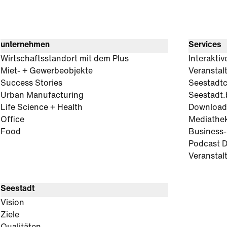
unternehmen
Services
Wirtschaftsstandort mit dem Plus
Interaktiv
Miet- + Gewerbeobjekte
Veranstal
Success Stories
Seestadt
Urban Manufacturing
Seestadt.
Life Science + Health
Download
Office
Mediathe
Food
Business
Podcast D
Veranstal
Seestadt
Vision
Ziele