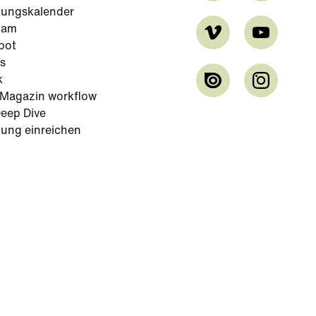
tungskalender
cam
bot
s
k
-Magazin workflow
eep Dive
tung einreichen