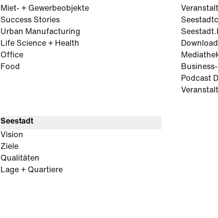
Miet- + Gewerbeobjekte
Veranstal
Success Stories
Seestadt
Urban Manufacturing
Seestadt.
Life Science + Health
Download
Office
Mediathe
Food
Business
Podcast D
Veranstal
Seestadt
Vision
Ziele
Qualitäten
Lage + Quartiere