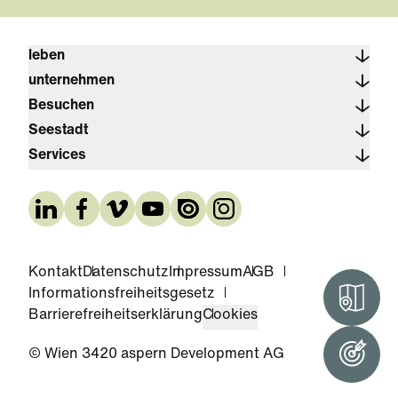
leben
unternehmen
Besuchen
Seestadt
Services
Kontakt
Datenschutz
Impressum
AGB
Informationsfreiheitsgesetz
Interak
Barrierefreiheitserklärung
Cookies
© Wien 3420 aspern Development AG