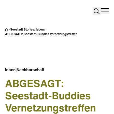
Search
Search
Home
Togg
Seestadt Stories
leben
ABGESAGT: Seestadt-Buddies Vernetzungstreffen
leben
|
Nachbarschaft
ABGESAGT:
Seestadt-Buddies
Vernetzungstreffen