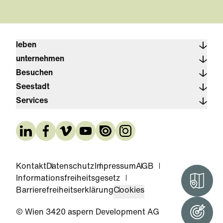
leben
unternehmen
Besuchen
Seestadt
Services
Kontakt
Datenschutz
Impressum
AGB
Informationsfreiheitsgesetz
Interak
Barrierefreiheitserklärung
Cookies
© Wien 3420 aspern Development AG