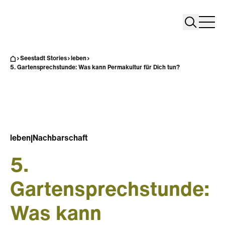
Search
Search
Home
Togg
Seestadt Stories
leben
5. Gartensprechstunde: Was kann Permakultur für Dich tun?
leben
|
Nachbarschaft
5.
Gartensprechstunde:
Was kann