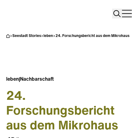
Search
Search
Home
Togg
Seestadt Stories
leben
24. Forschungsbericht aus dem Mikrohaus
leben
|
Nachbarschaft
24.
Forschungsbericht
aus dem Mikrohaus