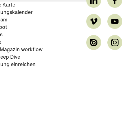
e Karte
tungskalender
cam
bot
s
k
-Magazin workflow
eep Dive
tung einreichen