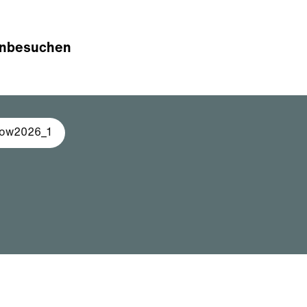
n
besuchen
low2026_1