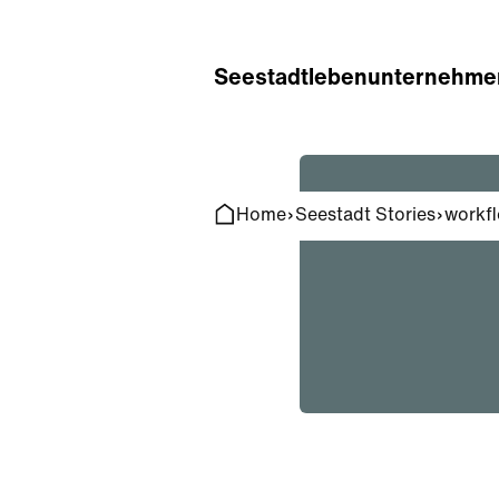
Home
Search
Seestadt
leben
unternehme
Home
Seestadt Stories
workf