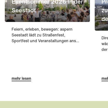
Eventsommer 2026 in der
Pr
Seestadt
zu
de
Feiern, erleben, bewegen: aspern
Seestadt lädt zu Straßenfest,
Dir
Sportfest und Veranstaltungen ans
wäc
DOCK.
der
See
zei
Hoc
und
mehr lesen
ko
meh
ein
int
wer