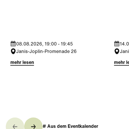
Kultur
|
Nachbarschaft
Kultu
Seestadt Stars | Sabine
Sees
Foltin
Jara
08.08.2026, 19:00 - 19:45
14.0
Janis-Joplin-Promenade 26
Jan
mehr lesen
mehr l
# Aus dem Eventkalender