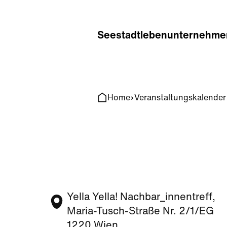
Home
Search
Seestadt
leben
unternehme
Home
Veranstaltungskalender
Yella Yella! Nachbar_innentreff,
Maria-Tusch-Straße Nr. 2/1/EG
1220 Wien