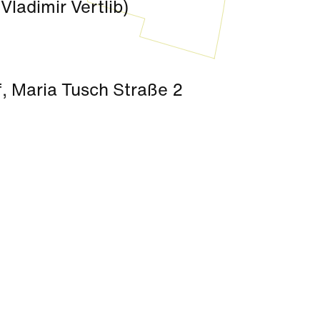
Vladimir Vertlib)
f, Maria Tusch Straße 2
Kultur
|
DOCK
|
Nachbarschaft
Sundowner DJ-Set Ray Kay