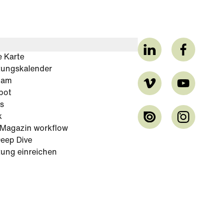
e Karte
tungskalender
cam
bot
s
k
-Magazin workflow
eep Dive
tung einreichen