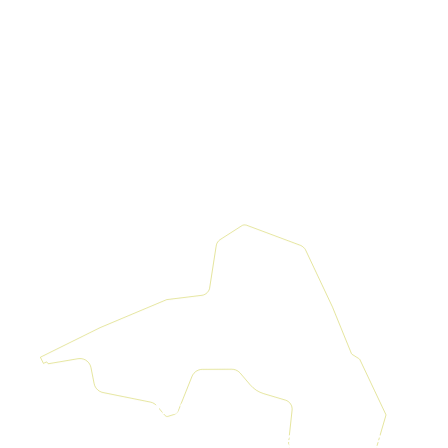
Kultur
|
Nachbarschaft
Seestadt Stars | Roberto Jara