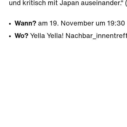
und kritisch mit Japan auseinander.“ (
Wann?
am 19. November um 19:30
Wo?
Yella Yella! Nachbar_innentref
Kultur
|
Nachbarschaft
Seestadt Stars | Ceri Hall Brady