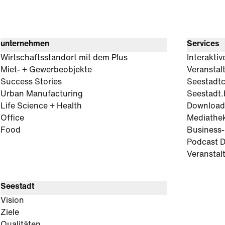
unternehmen
Services
Wirtschaftsstandort mit dem Plus
Interaktiv
Miet- + Gewerbeobjekte
Veranstal
Success Stories
Seestadt
Urban Manufacturing
Seestadt.
Life Science + Health
Download
Office
Mediathe
Food
Business
Podcast D
Veranstal
Seestadt
Vision
Ziele