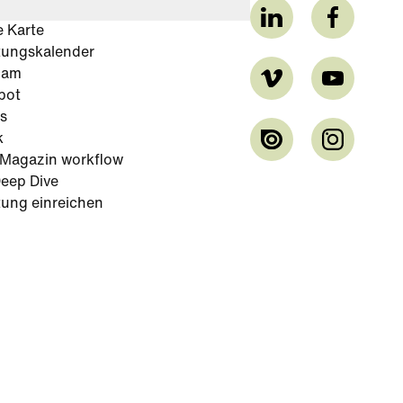
e Karte
tungskalender
cam
bot
s
k
-Magazin workflow
eep Dive
tung einreichen