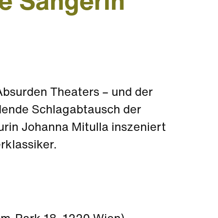
le Sängerin
Absurden Theaters – und der
rdende Schlagabtausch der
rin Johanna Mitulla inszeniert
klassiker.