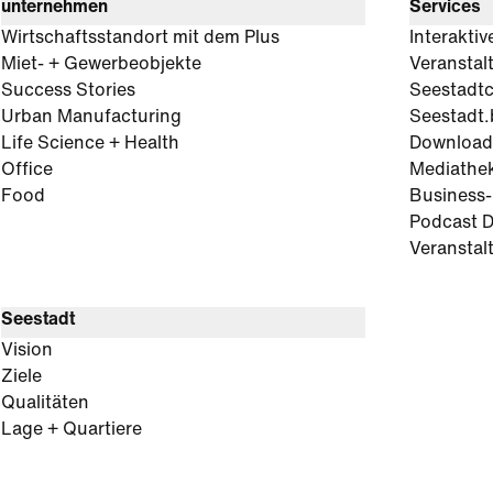
unternehmen
Services
Wirtschaftsstandort mit dem Plus
Interaktiv
Miet- + Gewerbeobjekte
Veranstal
Success Stories
Seestadt
Urban Manufacturing
Seestadt.
Life Science + Health
Download
Office
Mediathe
Food
Business
Podcast D
Veranstal
Seestadt
Vision
Ziele
Qualitäten
Lage + Quartiere