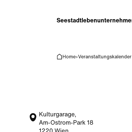
Home
Search
Seestadt
leben
unternehme
Home
Veranstaltungskalender
Kulturgarage,
Am-Ostrom-Park 18
1220 Wien