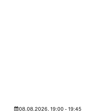
Kultur
|
Nachbarschaft
Seestadt Stars | Sabine Foltin
08.08.2026, 19:00 - 19:45