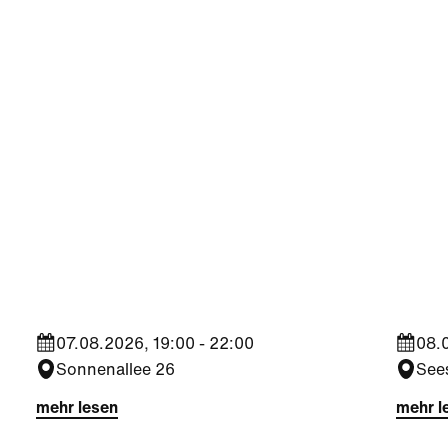
Kultur
Spor
Finissage Gestrüpp -
Trop
Johannes Milchram
ÖFB
07.08.2026, 19:00 - 22:00
08.0
Sonnenallee 26
See
mehr lesen
mehr l