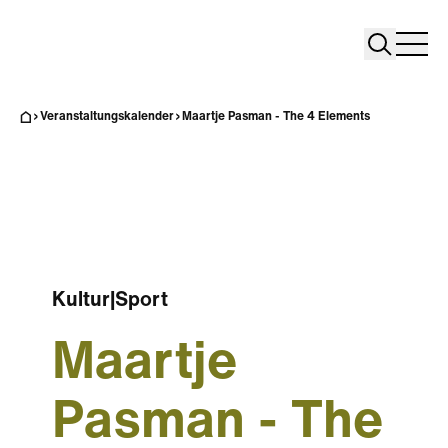
Search
Search
Home
Togg
Veranstaltungskalender
Maartje Pasman - The 4 Elements
Kultur
|
Sport
Maartje
Pasman - The