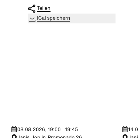
Teilen
ICal speichern
Kultur
|
Nachbarschaft
Kultu
Seestadt Stars | Sabine
Sees
Foltin
Jara
08.08.2026, 19:00 - 19:45
14.0