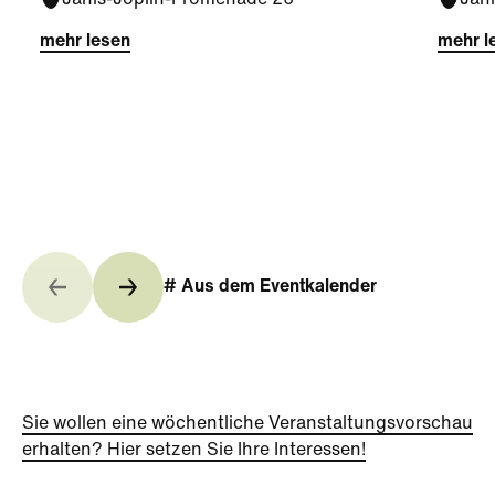
Janis-Joplin-Promenade 26
Jan
mehr lesen
mehr l
# Aus dem Eventkalender
Sie wollen eine wöchentliche Veranstaltungsvorschau
erhalten? Hier setzen Sie Ihre Interessen!