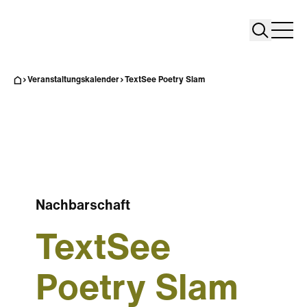
Search
Search
Home
Togg
Veranstaltungskalender
TextSee Poetry Slam
Nachbarschaft
TextSee
Poetry Slam