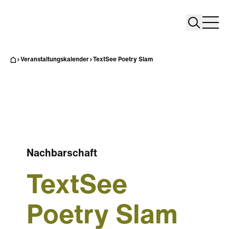
Search
Search
Home
Togg
Veranstaltungskalender
TextSee Poetry Slam
Nachbarschaft
TextSee
Poetry Slam