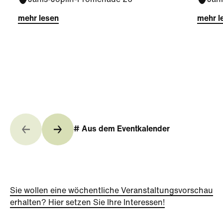
Janis-Joplin-Promenade 26
Jan
mehr lesen
mehr l
# Aus dem Eventkalender
Sie wollen eine wöchentliche Veranstaltungsvorschau
erhalten? Hier setzen Sie Ihre Interessen!