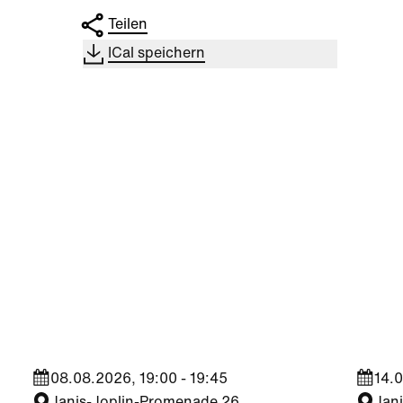
Teilen
ICal speichern
Kultur
|
Nachbarschaft
Kultu
Seestadt Stars | Sabine
Sees
Foltin
Jara
08.08.2026, 19:00 - 19:45
14.0