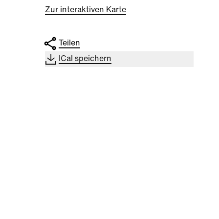
Zur interaktiven Karte
Teilen
ICal speichern
Kultur
|
Nachbarschaft
Kultu
Seestadt Stars | Sabine
Sees
Foltin
Jara