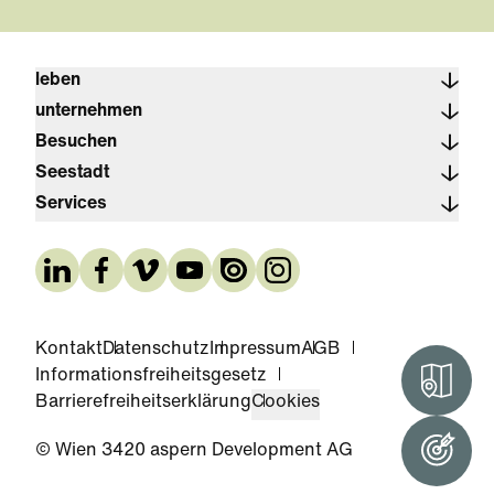
leben
unternehmen
Besuchen
Seestadt
Services
Kontakt
Datenschutz
Impressum
AGB
Informationsfreiheitsgesetz
Interak
Barrierefreiheitserklärung
Cookies
© Wien 3420 aspern Development AG